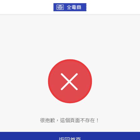
很抱歉，這個頁面不存在！
返回首頁