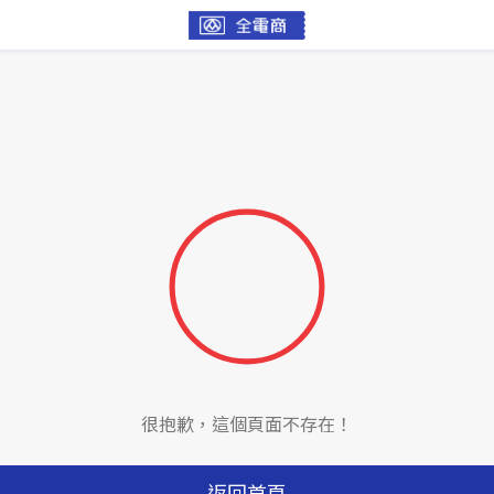
很抱歉，這個頁面不存在！
返回首頁