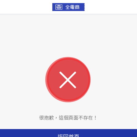
很抱歉，這個頁面不存在！
返回首頁