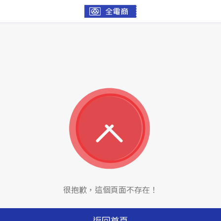
很抱歉，這個頁面不存在！
返回首頁