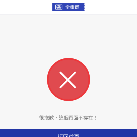
很抱歉，這個頁面不存在！
返回首頁