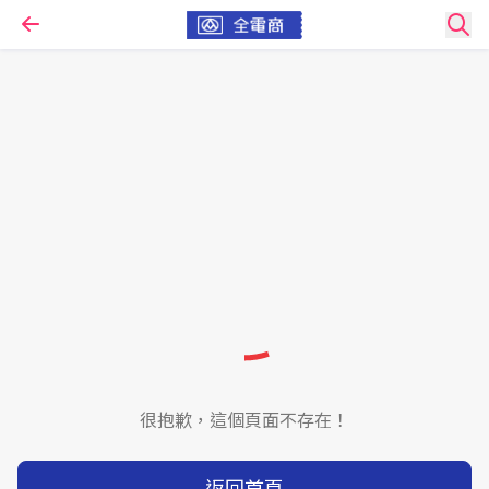
很抱歉，這個頁面不存在！
返回首頁