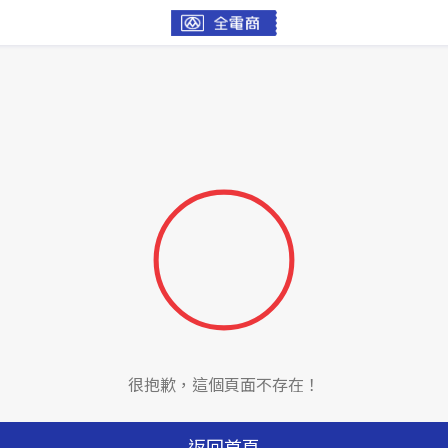
很抱歉，這個頁面不存在！
返回首頁