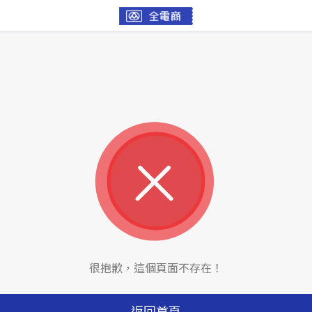
很抱歉，這個頁面不存在！
返回首頁