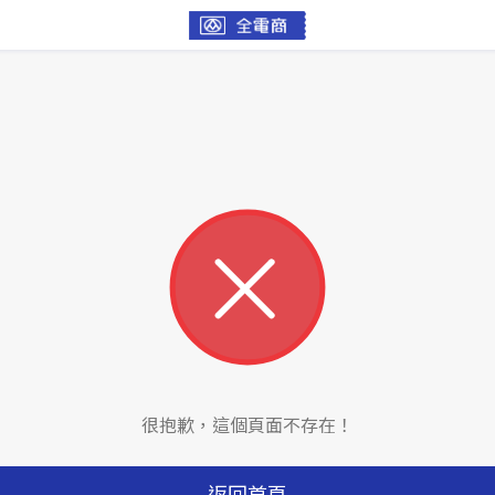
很抱歉，這個頁面不存在！
返回首頁