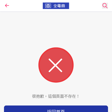
很抱歉，這個頁面不存在！
返回首頁