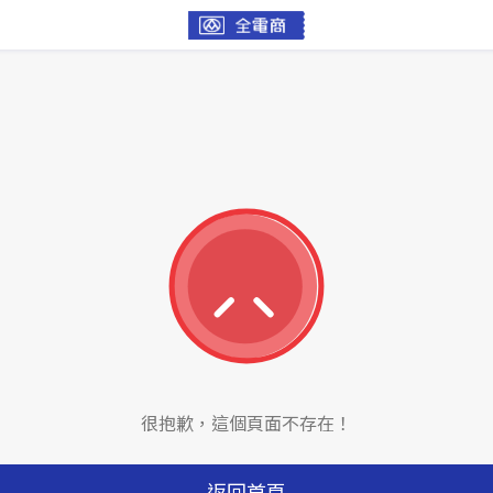
很抱歉，這個頁面不存在！
返回首頁