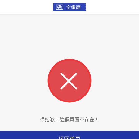
很抱歉，這個頁面不存在！
返回首頁