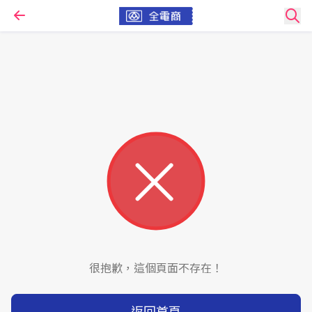
很抱歉，這個頁面不存在！
返回首頁