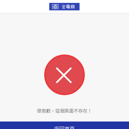
很抱歉，這個頁面不存在！
返回首頁