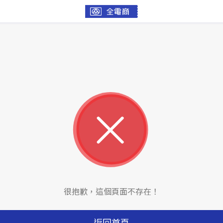
很抱歉，這個頁面不存在！
返回首頁