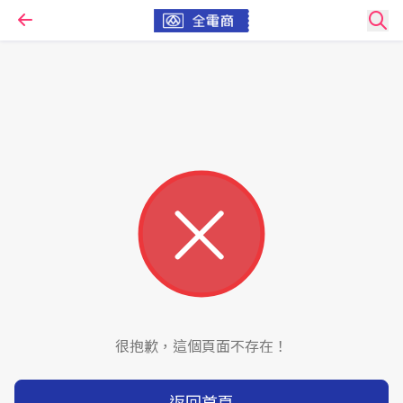
很抱歉，這個頁面不存在！
返回首頁