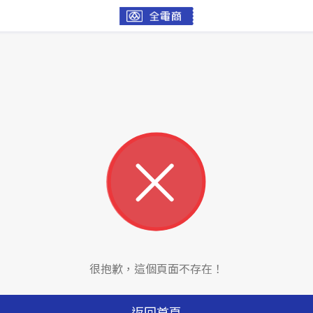
很抱歉，這個頁面不存在！
返回首頁