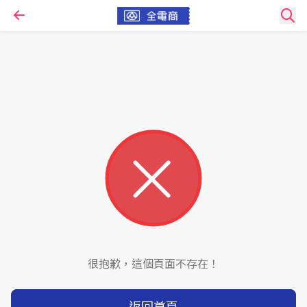
很抱歉，這個頁面不存在！
返回首頁