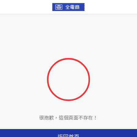
很抱歉，這個頁面不存在！
返回首頁