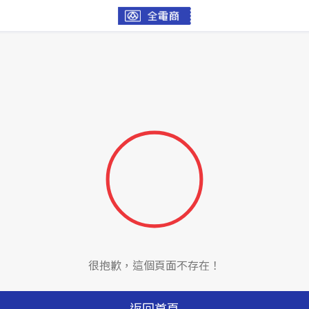
很抱歉，這個頁面不存在！
返回首頁