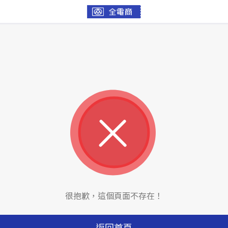
很抱歉，這個頁面不存在！
返回首頁