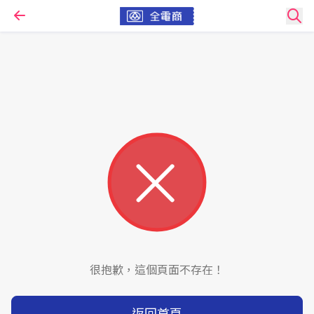
很抱歉，這個頁面不存在！
返回首頁