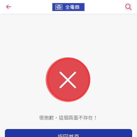
很抱歉，這個頁面不存在！
返回首頁