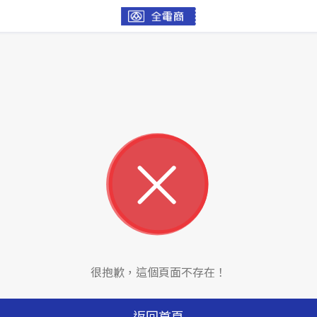
很抱歉，這個頁面不存在！
返回首頁