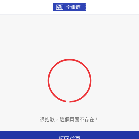
很抱歉，這個頁面不存在！
返回首頁