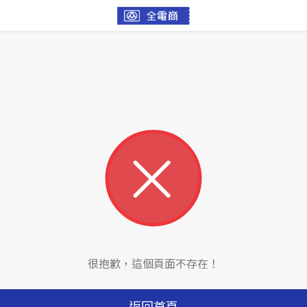
很抱歉，這個頁面不存在！
返回首頁