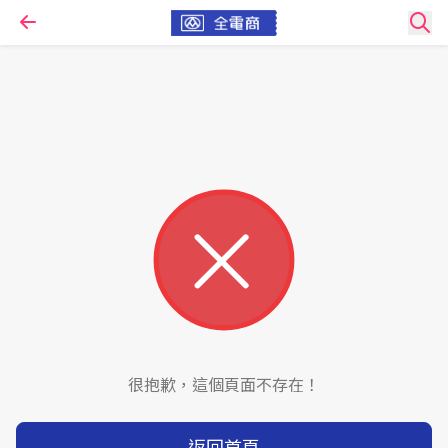
很抱歉，這個頁面不存在！
返回首頁