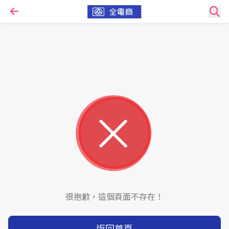
很抱歉，這個頁面不存在！
返回首頁