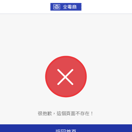
很抱歉，這個頁面不存在！
返回首頁