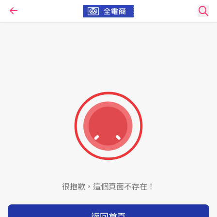
很抱歉，這個頁面不存在！
返回首頁