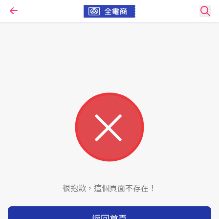
很抱歉，這個頁面不存在！
返回首頁