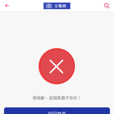
很抱歉，這個頁面不存在！
返回首頁