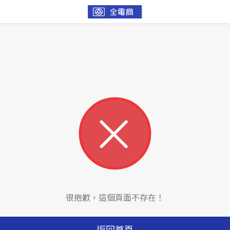
很抱歉，這個頁面不存在！
返回首頁