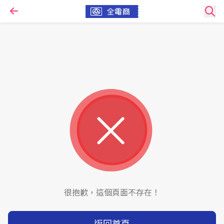
很抱歉，這個頁面不存在！
返回首頁