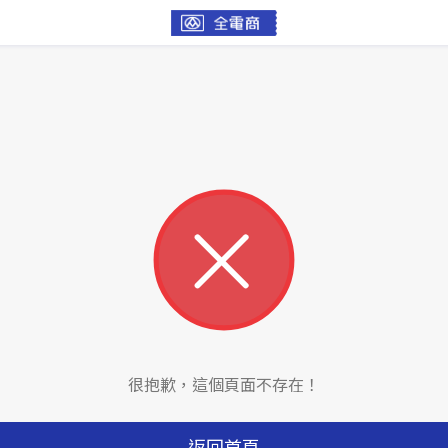
很抱歉，這個頁面不存在！
返回首頁