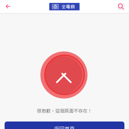
很抱歉，這個頁面不存在！
返回首頁