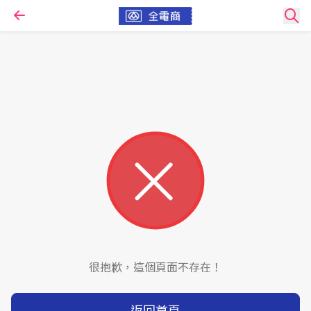
很抱歉，這個頁面不存在！
返回首頁