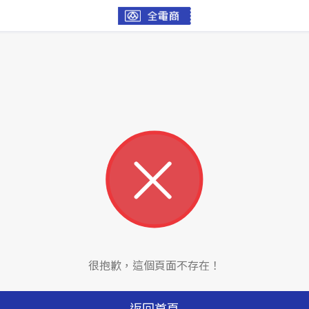
很抱歉，這個頁面不存在！
返回首頁