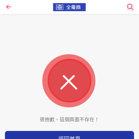
很抱歉，這個頁面不存在！
返回首頁