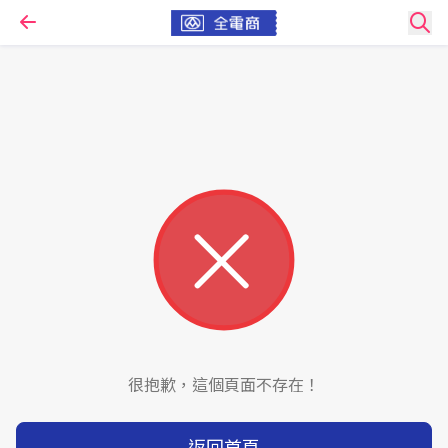
很抱歉，這個頁面不存在！
返回首頁