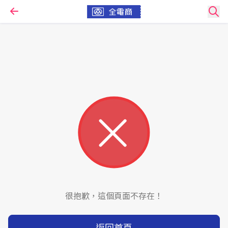
很抱歉，這個頁面不存在！
返回首頁