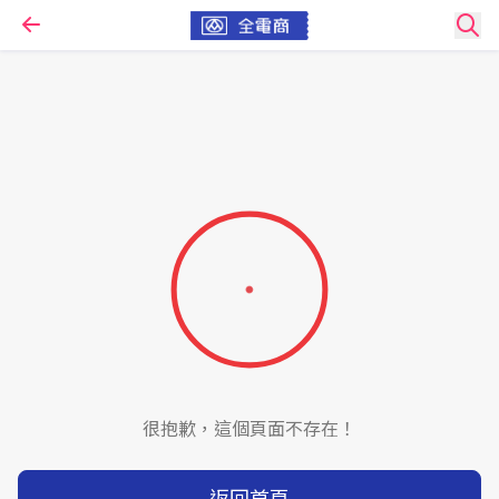
很抱歉，這個頁面不存在！
返回首頁