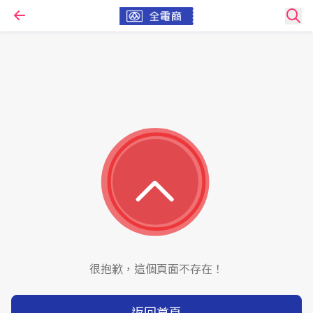
很抱歉，這個頁面不存在！
返回首頁