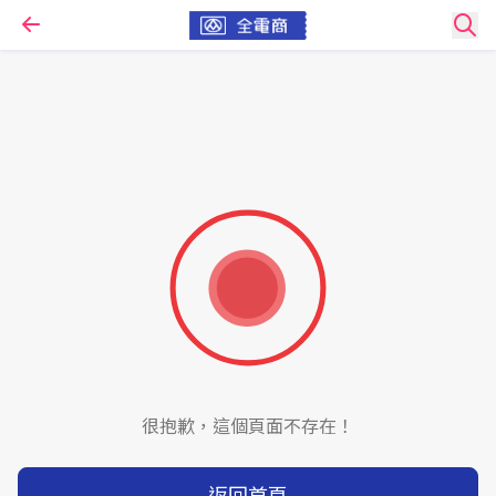
很抱歉，這個頁面不存在！
返回首頁