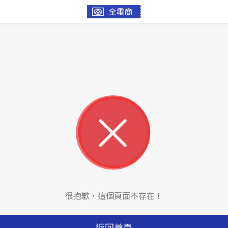
很抱歉，這個頁面不存在！
返回首頁