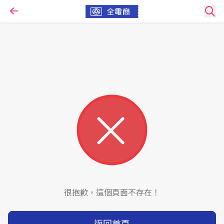
很抱歉，這個頁面不存在！
返回首頁