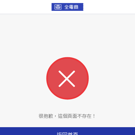
很抱歉，這個頁面不存在！
返回首頁