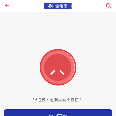
很抱歉，這個頁面不存在！
返回首頁