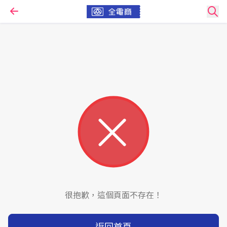
很抱歉，這個頁面不存在！
返回首頁