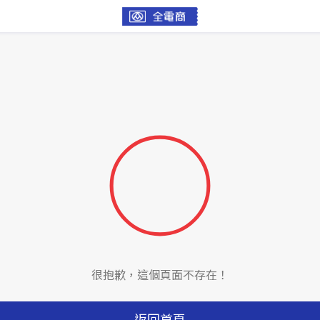
很抱歉，這個頁面不存在！
返回首頁